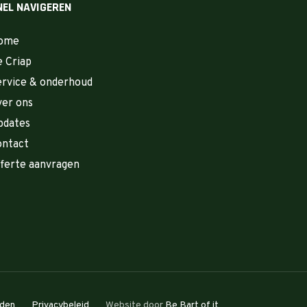
NEL NAVIGEREN
ome
 Criap
rvice & onderhoud
er ons
pdates
ontact
ferte aanvragen
den
Privacybeleid
Website door
Be Bart of it