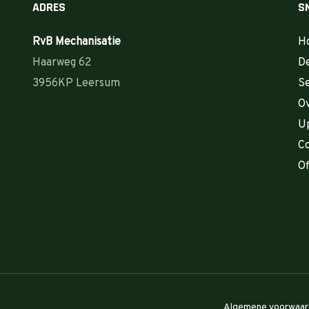
ADRES
S
RvB Mechanisatie
H
Haarweg 62
De
3956KP Leersum
Se
Ov
U
C
Of
Algemene voorwaar